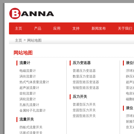
主页
产品
应用
支持
新闻发布
关于我们
>
主页
网站地图
网站地图
流量计
压力变送器
液位
电磁流量计
普通压力变送器
浮球
涡街流量计
数显压力变送器
静压
热式气体质量流量计
坚固型差压变送器
超声
超声波流量计
智能型差压变送器
雷达
齿轮流量计
电容
压力开关
涡轮流量计
磁翻
普通型压力开关
孔板孔流量计
液位
坚固型压力开关
金属转子孔流量计
坚固型差压开关
浮球
流量开关
射频
挡板式流量开关
音叉
活塞式流量开关